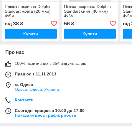
Плівка покривна Dolphin
Плівка покривна Dolphin
Плів
Standart жовта (20 мкм)
Standart синя (40 мкм)
Stan
4х5м
4х5м
4х5
38
56
від
₴
₴
від
Купити
Купити
Про нас
100% позитивних з 254 відгуків за рік
Працює з 11.11.2013
м. Одеса
Одеса, Одеса, Україна
Контакти
Сьогодні працює з 10:00 до 17:00
Показати весь графік роботи