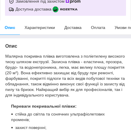
Замовлення під захистом
Доступна доставка
Опис
Характеристики
Доставка
Оплата
Умови п
Опис
Малярна покривна плівка виготовлена з поліетилену високого
тиску шляхом екструзії. Захисна плівка - еластична, прозора,
брудо- та водонепроникна, легка, має велику площу покриття
(20 м²). Вона ефективно захищає від бруду при ремонті,
фарбуванні, покритті підлоги та всіх видів побутової техніки та
обладнання, також відмінно виконує свої функції із захисту від
пилу та бризок. Найкращий вибір як для професіоналів, так і
для індивідуального користувача.
Переваги покривальної плівки:
стійка до світла та сонячних ультрафіолетових
променів;
захист поверхні;