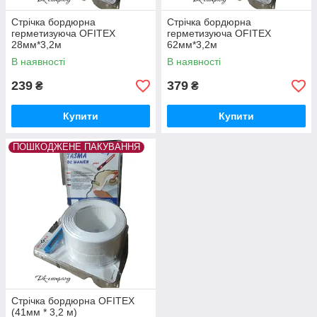
Стрічка бордюрна
Стрічка бордюрна
герметизуюча OFITEX
герметизуюча OFITEX
28мм*3,2м
62мм*3,2м
В наявності
В наявності
239
379
₴
₴
Купити
Купити
ПОШКОДЖЕНЕ ПАКУВАННЯ
Стрічка бордюрна OFITEX
(41мм * 3,2 м)