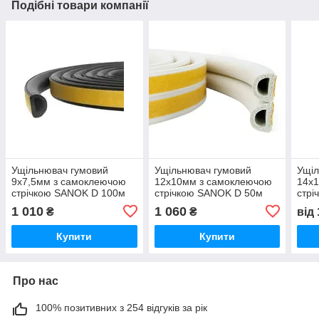
Подібні товари компанії
Ущільнювач гумовий
Ущільнювач гумовий
Ущіл
9х7,5мм з самоклеючою
12х10мм з самоклеючою
14х
стрічкою SANOK D 100м
стрічкою SANOK D 50м
стрі
чорний
білий
біли
1 010
1 060
₴
₴
від
Купити
Купити
Про нас
100% позитивних з 254 відгуків за рік