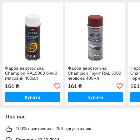
Фарба аерозольна
Фарба аерозольна
Фар
Champion RAL9003 білий
Champion Грунт RAL 3009
Cha
глясовий 400мл
червона 400мл
чорн
161
161
161
₴
₴
Купити
Купити
Про нас
100% позитивних з 254 відгуків за рік
Працює з 11.11.2013