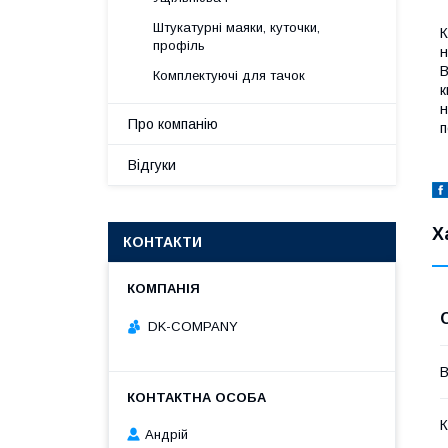
Штукатурні маяки, куточки,
К
профіль
н
В
Комплектуючі для тачок
к
н
Про компанію
п
Відгуки
Х
КОНТАКТИ
DK-COMPANY
В
К
Андрій