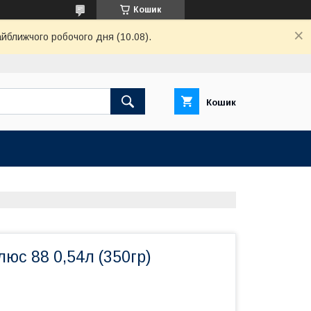
Кошик
айближчого робочого дня (10.08).
Кошик
люс 88 0,54л (350гр)