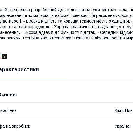
лей спеціально розроблений для склеювання гуми, металу, скла, шкі
аклеювання цих матеріалів на різні поверхні. Не рекомендується д
ластивості: ‐ Висока міцність та хороша термостійкість з'єднання. ‐ 
ислот та нафтопродуктів. ‐ Хороша пластичність з'єднання, у тому 
анесення. ‐ Висока адгезія до більшості підстав. ‐ Середній відк
оверхнями Технічна характеристика: Основа Поліхлоропрен (Байпр
арактеристики
Основні
иробник
Хімік-Пл
раїна виробник
Україна