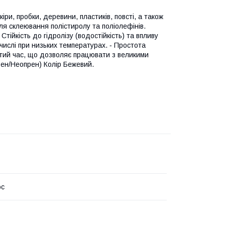
ри, пробки, деревини, пластиків, повсті, а також
ля склеювання полістиролу та поліолефінів.
Стійкість до гідролізу (водостійкість) та впливу
числі при низьких температурах. ‐ Простота
ритий час, що дозволяє працювати з великими
ен/Неопрен) Колір Бежевий.
юс