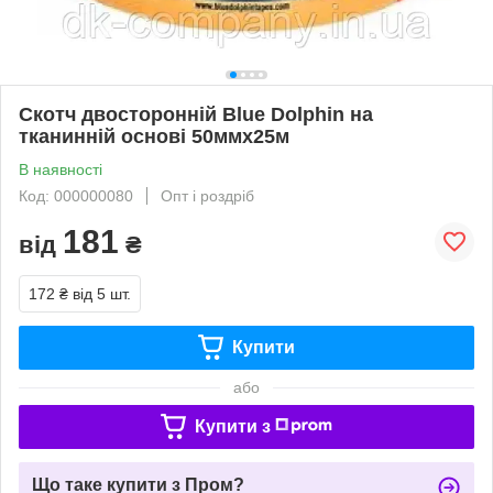
Скотч двосторонній Blue Dolphin на
тканинній основі 50ммх25м
В наявності
Код: 000000080
Опт і роздріб
181
від
₴
172 ₴
від 5 шт.
Купити
або
Купити з
Що таке купити з Пром?