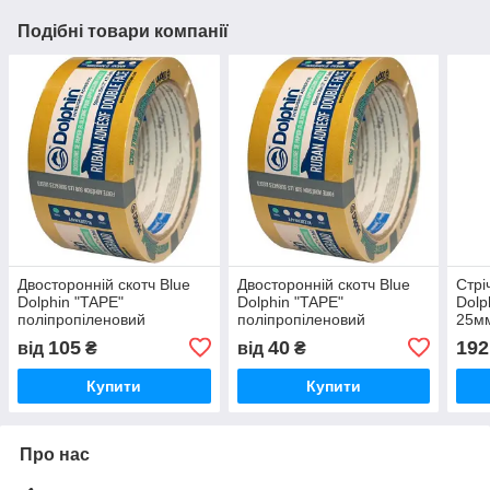
Подібні товари компанії
Двосторонній скотч Blue
Двосторонній скотч Blue
Стрі
Dolphin "TAPE"
Dolphin "TAPE"
Dolp
поліпропіленовий
поліпропіленовий
25м
50ммх25м
50ммх10м
105
40
192
від
₴
від
₴
Купити
Купити
Про нас