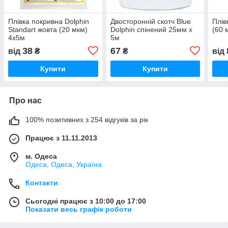
Плівка покривна Dolphin
Двосторонній скотч Blue
Плів
Standart жовта (20 мкм)
Dolphin спінений 25мм х
(60 
4х5м
5м
38
67
від
₴
₴
від
Купити
Купити
Про нас
100% позитивних з 254 відгуків за рік
Працює з 11.11.2013
м. Одеса
Одеса, Одеса, Україна
Контакти
Сьогодні працює з 10:00 до 17:00
Показати весь графік роботи