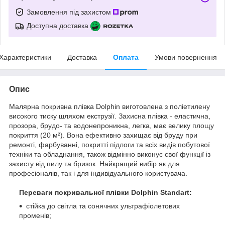
Замовлення під захистом
Доступна доставка
Характеристики
Доставка
Оплата
Умови повернення
Опис
Малярна покривна плівка Dolphin виготовлена з поліетилену
високого тиску шляхом екструзії. Захисна плівка - еластична,
прозора, брудо- та водонепроникна, легка, має велику площу
покриття (20 м²). Вона ефективно захищає від бруду при
ремонті, фарбуванні, покритті підлоги та всіх видів побутової
техніки та обладнання, також відмінно виконує свої функції із
захисту від пилу та бризок. Найкращий вибір як для
професіоналів, так і для індивідуального користувача.
Переваги покривальної плівки Dolphin Standart:
стійка до світла та сонячних ультрафіолетових
променів;