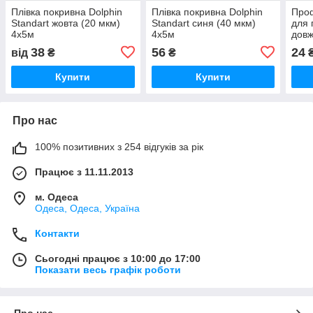
Плівка покривна Dolphin
Плівка покривна Dolphin
Проф
Standart жовта (20 мкм)
Standart синя (40 мкм)
для 
4х5м
4х5м
довж
38
56
24
від
₴
₴
Купити
Купити
Про нас
100% позитивних з 254 відгуків за рік
Працює з 11.11.2013
м. Одеса
Одеса, Одеса, Україна
Контакти
Сьогодні працює з 10:00 до 17:00
Показати весь графік роботи
Про нас