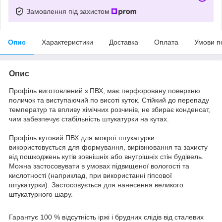
Замовлення під захистом
Опис
Характеристики
Доставка
Оплата
Умови п
Опис
Профіль виготовлений з ПВХ, має перфоровану поверхню
поличок та виступаючий по висоті куток. Стійкий до перепаду
температур та впливу хімічних розчинів, не збирає конденсат,
чим забезпечує стабільність штукатурки на кутах.
Профіль кутовий ПВХ для мокрої штукатурки
використовується для формування, вирівнювання та захисту
від пошкоджень кутів зовнішніх або внутрішніх стін будівель.
Можна застосовувати в умовах підвищеної вологості та
кислотності (наприклад, при використанні гіпсової
штукатурки). Застосовується для нанесення великого
штукатурного шару.
Гарантує 100 % відсутність іржі і брудних слідів від сталевих